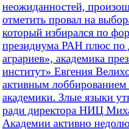
неожиданностей, произош
отметить провал на выбо
который избирался по фор
президиума РАН плюс по д
аграриев», академика пр
институт» Евгения Велихо
активным лоббированием 
академики. Злые языки ут
ради директора НИЦ Миха
Академии активно недолю