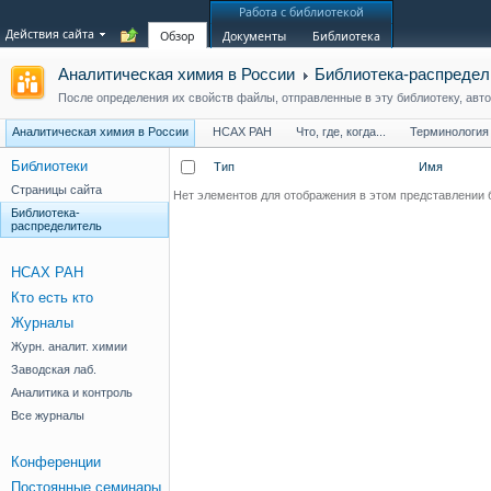
Работа с библиотекой
Действия сайта
Обзор
Документы
Библиотека
Аналитическая химия в России
Библиотека-распредел
После определения их свойств файлы, отправленные в эту библиотеку, авт
Аналитическая химия в России
НСАХ РАН
Что, где, когда...
Терминология
Библиотеки
Тип
Имя
Страницы сайта
Нет элементов для отображения в этом представлении 
Библиотека-
распределитель
НСАХ РАН
Кто есть кто
Журналы
Журн. аналит. химии
Заводская лаб.
Аналитика и контроль
Все журналы
Конференции
Постоянные семинары