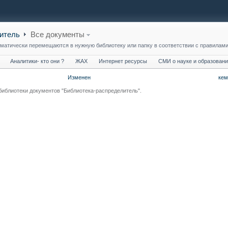
итель
Все документы
оматически перемещаются в нужную библиотеку или папку в соответствии с правилами
Аналитики- кто они ?
ЖАХ
Интернет ресурсы
СМИ о науке и образован
Изменен
кем
библиотеки документов "Библиотека-распределитель".