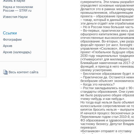
Жизнь в науке
суверенитета. Эти планы разработ
определяет основные направления
Наука и технологии
Делается это в рамках междунаро
России — STRF.ru
промышленников, объединяющим 4
проекта – образование превращае
Известия Науки
– товар, который в данный момент
эти деньги отдаёт или отрабатыва
– Но в России пока большая част
– Во-первых, практически весь ро
Ссылки
офшорного капитализма даже прав
отечественные высокооплачиваемы
Фотографии
образование. Во-вторых, уже раз
форсайт-проект (от англ. foresig
Архив
управления «Сколково», Агентств
проект «Глобальное будущее образ
Архив (календарь)
2030 году национальных традици
(«Университет для миллиарда»).
Ближайшая намеченная на 2017–20
функций, и приход в него «иннова
своему усмотрению.
Весь контент сайта
– Бесплатное образование будет 
– Практически да. Останется немн
безобразие объяснят экономическ
– Когда это началось?
– Ростки закладывались ещё с 90-
стандарты образования. Они суме
же было разрушено общее образов
«чему-нибудь и как-нибудь».
Но тогда ещё нельзя было объявит
колоссальное сопротивление не то
кипяток бросить нельзя – выпрыгне
И начался процесс бесконечных р
Переломным годом стал 2010-й, к
ФЗ образование и здравоохранение
частному бизнесу. Депутат Владим
переворот.
«Ботаников» отправят в отставку