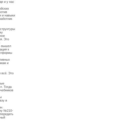
де и у нас
ейских
мотив
и и навыки
работник
 структуры
му
ное
я. Это
ы
о вышел
ация к
латформы
ативных
ммам и
 всё. Это
ные
». Тогда
учебников
бы
азу в
ы.
ону №210-
 передать
нный