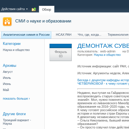
Действия сайта
Обзор
СМИ о науке и образовании
Аналитическая химия в России
НСАХ РАН
Что, где, когда...
Терминология
Категории
ДЕМОНТАЖ СУВ
Наука и общество
пользователь:
web-admin
на 0
Февраль
Категория:
Наука и общество
03
Архивы
​Источник информации: сайт РАН,
Август
Источник: Аргументы недели, Але
Июль
Беседа с доцентом кафедры истор
ЧЕТВЕРИКОВОЙ - к чему готовят 
Июнь
Май
Недавно, выступая на Гайдаровс
воспроизводить старую советскую
показать больше ›
знаний». Мол, нужно поменять всю
временем из ливановского Минобр
образования на 2016–2020 годы, ч
К чему готовят российское образ
истории и политики стран Европ
Другие блоги
К демонтажу независимости готов
Троицкий вариант -
– Ольга Николаевна, бывший мини
Наука
образования?
– Он просто озвучил план действи