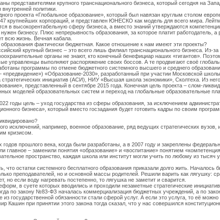
аны представителями крупного транснационального бизнеса, который сегодня на Запа
 внутренней политики.
дного проекта «Глобальное образование», который был навязан круглым столом европ
7 крупнейших корпораций, и представлен ЮНЕСКО как модель для всего мира. Лейт
тся в высокорентабельную сферу бизнеса, а вместо знаний утверждаются компетенци
 нужен бизнесу. Плюс непрерывность образования, за которое платит работодатель, а 
ет всю жизнь. Вечная кабала.
ь образования фактически бюджетная. Какое отношение к нам имеют эти проекты?
ссийский крупный бизнес – это всего лишь филиал транснационального бизнеса. Из-за
оохранительные органы не знают, кто конечный бенефициар наших «гигантов». Поэто
е управленцы выполняют распоряжение своих боссов. А те продвигают своё глобаль
работаны программы по отмене бюджетного системного высшего и среднего образовани
ht – «предвидение») «Образование-2030», разработанный при участии Московской школ
а стратегических инициатив (АСИ), НИУ «Высшая школа экономики», Сколтеха. Из нег
ование», представленный в сентябре 2015 года. Конечная цель проекта – слом-ликвид
онных моделей образовательных систем и переход на глобальные образовательные п
22 годы цель – уход государства из сферы образования, за исключением администр
ционного бизнеса», который вместо госзадания будет готовить кадры по своим програ
ликвидировано?
ого исключений, например, военное образование, ряд ведущих стратегических вузов, и
им кризисом.
х годов прошлого века, когда были разработаны, а в 2007 году и закреплены федераль
ли главное – заменили понятия «образование» и «воспитание» понятием «компетенция
ательное пространство, каждая школа или институт могли учить по любому из тысяч 
ь, что остатки системного бесплатного образования приказали долго жить. Началось 
лько преподавателей, но и основной массы родителей. Решили варить как лягушку: ср
т, но если воду нагревать постепенно, то лягушка не заметит и сварится.
еформ, в суете которых вводились и проходили незаметные стратегические инициатив
огда по закону №83-ФЗ началась коммерциализация бюджетных учреждений, а по зак
 из государственной обязанности стали сферой услуг. А если это услуга, то её можно
ир Кашин при принятии этого закона тогда сказал, что у нас совершился конституцио