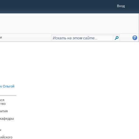
Вход
ии
ук Ольгой
мся
ство
м
вития
 кафедры
ы
сийского