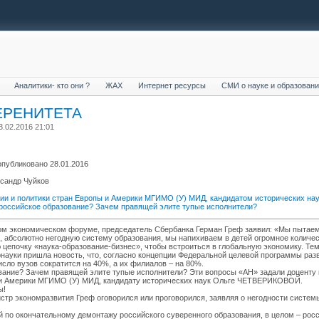
Аналитики- кто они ?
ЖАХ
Интернет ресурсы
СМИ о науке и образован
ЕРЕНИТЕТА
3.02.2016 21:01
 опубликовано
28.01.2016
ксандр Чуйков
ии и политики стран Европы и Америки МГИМО (У) МИД, кандидатом исторических на
российское образование? Зачем правящей элите тупые исполнители?
ком экономическом форуме, председатель Сбербанка Герман Греф заявил: «Мы пытае
, абсолютно негодную систему образования, мы напихиваем в детей огромное количе
 цепочку «наука-образование-бизнес», чтобы встроиться в глобальную экономику. Те
науки пришла новость, что, согласно концепции Федеральной целевой программы раз
исло вузов сократится на 40%, а их филиалов – на 80%.
ование? Зачем правящей элите тупые исполнители? Эти вопросы «АН» задали доценту
ы и Америки МГИМО (У) МИД, кандидату исторических наук Ольге ЧЕТВЕРИКОВОЙ.
ы!
стр экономразвития Греф оговорился или проговорился, заявляя о негодности систем
й по окончательному демонтажу российского суверенного образования, в целом – рос